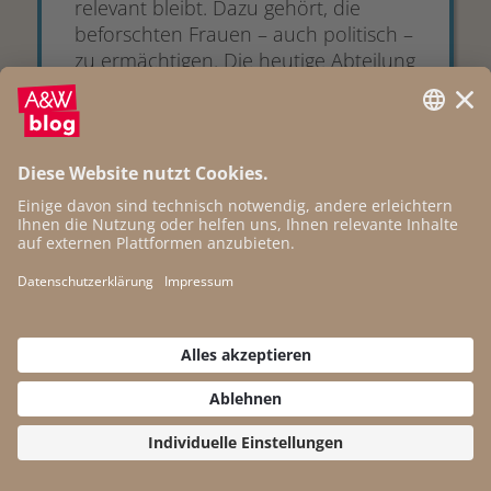
relevant bleibt. Dazu gehört, die
beforschten Frauen – auch politisch –
zu ermächtigen. Die heutige Abteilung
Frauen und Gleichstellungspolitik hat
an...
24.11.2025
„Schluss mit den braven
Tanten“: Wie sich
Kindergartenpersonal und
Gewerkschaften für
bessere
Arbeitsbedingungen