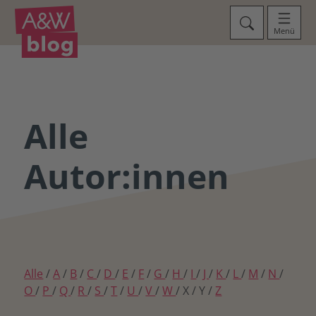
Menü
Alle
Autor:innen
Alle
/
A
/
B
/
C
/
D
/
E
/
F
/
G
/
H
/
I
/
J
/
K
/
L
/
M
/
N
/
O
/
P
/
Q
/
R
/
S
/
T
/
U
/
V
/
W
/ X / Y /
Z