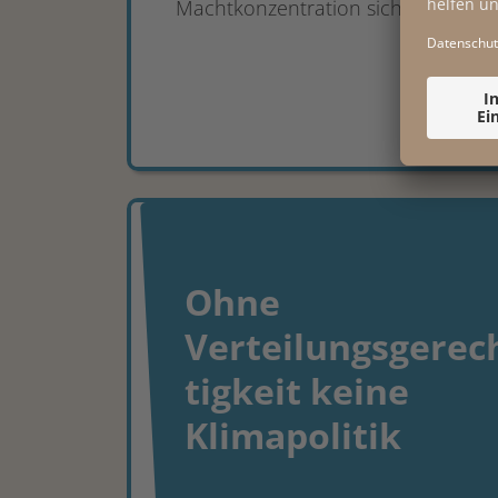
Machtkonzentration sichtbar....
26.02.2026
Ohne
Verteilungsgerec
tigkeit keine
Klimapolitik