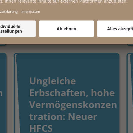
29.01.2026
Ungleiche
h
Erbschaften, hohe
Vermögenskonzen
tration: Neuer
HFCS