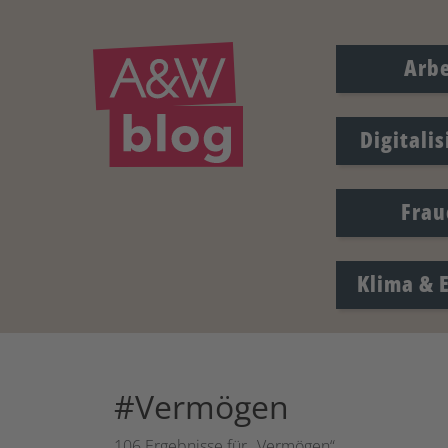
Arbe
Digitali
Frau
Klima & 
#Vermögen
106 Ergebnisse für „Vermögen“