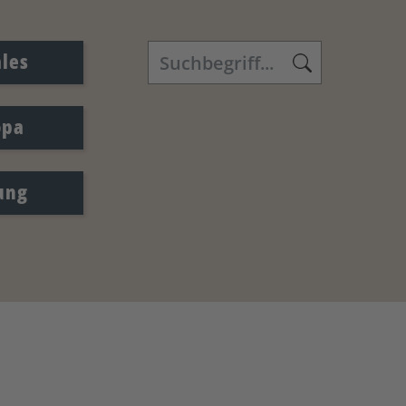
ales
opa
ung