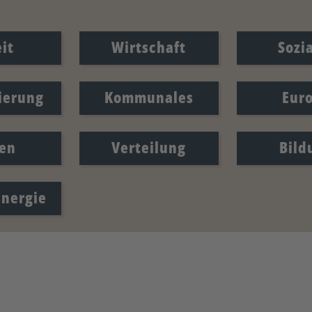
it
Wirtschaft
Sozi
sierung
Kommunales
Eur
en
Verteilung
Bild
Energie