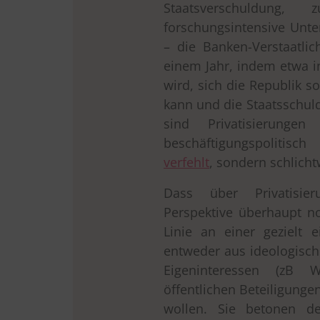
Staatsverschuldung, 
forschungsintensive Unt
– die Banken-Verstaatli
einem Jahr, indem etwa i
wird, sich die Republik s
kann und die Staatsschul
sind Privatisierunge
beschäftigungspoliti
verfehlt
, sondern schlich
Dass über Privatisier
Perspektive überhaupt noc
Linie an einer gezielt e
entweder aus ideologisch
Eigeninteressen (zB W
öffentlichen Beteiligunge
wollen. Sie betonen de