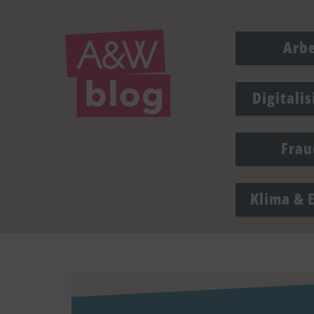
Arbe
Digitali
Frau
Klima & 