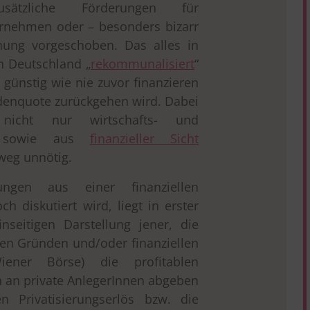
zusätzliche Förderungen für
ernehmen oder – besonders bizarr
chung vorgeschoben. Das alles in
n Deutschland „
rekommunalisiert
“
o günstig wie nie zuvor finanzieren
denquote zurückgehen wird. Dabei
n nicht nur wirtschafts- und
sch sowie aus
finanzieller Sicht
tweg unnötig.
ungen aus einer finanziellen
h diskutiert wird, liegt in erster
inseitigen Darstellung jener, die
en Gründen und/oder finanziellen
iener Börse) die profitablen
n an private AnlegerInnen abgeben
n Privatisierungserlös bzw. die