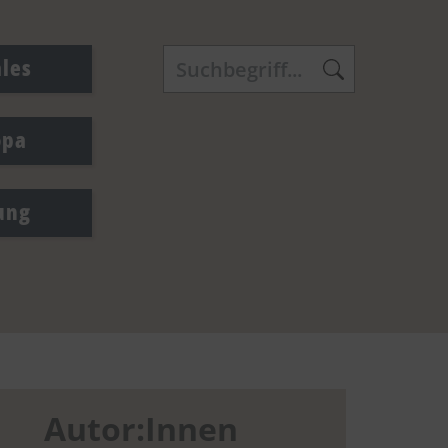
ales
opa
ung
Autor:Innen