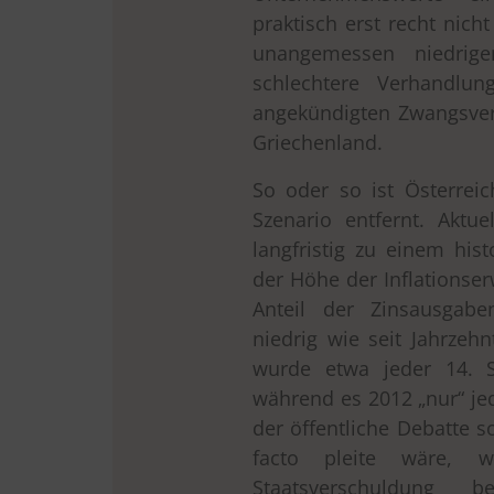
praktisch erst recht nich
unangemessen niedrige
schlechtere Verhandlun
angekündigten Zwangsverk
Griechenland.
So oder so ist Österrei
Szenario entfernt. Aktu
langfristig zu einem hist
der Höhe der Inflationser
Anteil der Zinsausga
niedrig wie seit Jahrzeh
wurde etwa jeder 14. S
während es 2012 „nur“ je
der öffentliche Debatte s
facto pleite wäre, w
Staatsverschuldung 