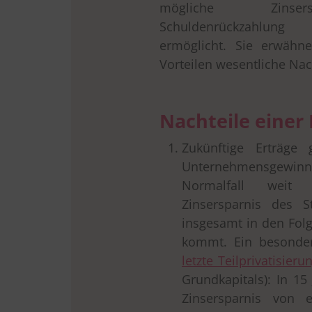
mögliche Zins
drucken
Schuldenrückzahlung
ermöglicht. Sie erwähne
Vorteilen wesentliche Na
Nachteile einer 
Zukünftige Erträge
Unternehmensgewin
Normalfall weit
Zinsersparnis des S
insgesamt in den Fol
kommt. Ein besonde
letzte Teilprivatisie
Grundkapitals): In 15
Zinsersparnis von 