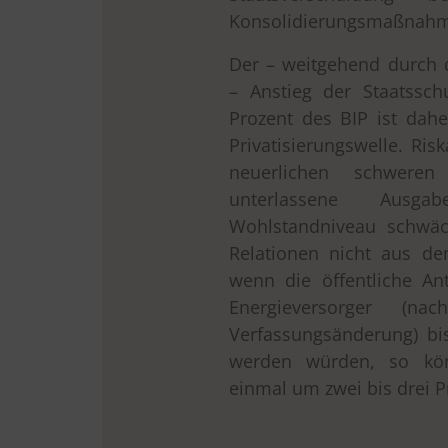
Konsolidierungsmaßnahme
Der – weitgehend durch d
– Anstieg der Staatssc
Prozent des BIP ist dahe
Privatisierungswelle. Ris
neuerlichen schweren
unterlassene Ausg
Wohlstandniveau schwäc
Relationen nicht aus de
wenn die öffentliche A
Energieversorger (n
Verfassungsänderung) bis
werden würden, so kön
einmal um zwei bis drei 