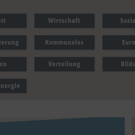
it
Wirtschaft
Sozi
sierung
Kommunales
Eur
en
Verteilung
Bild
Energie