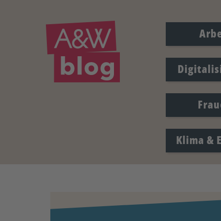
Arbe
Digitali
Frau
Klima & 