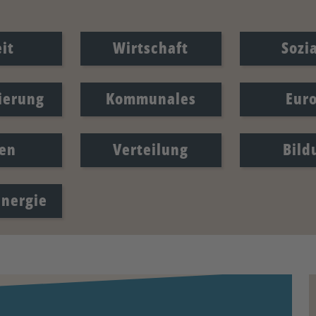
it
Wirtschaft
Sozi
sierung
Kommunales
Eur
en
Verteilung
Bild
Energie