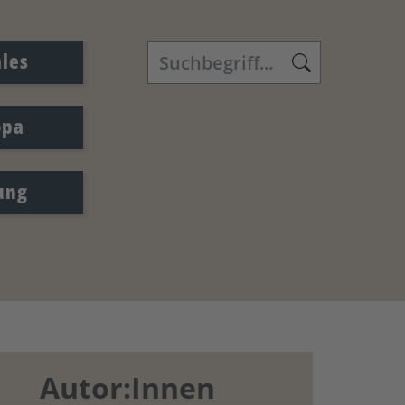
ales
opa
ung
Autor:Innen