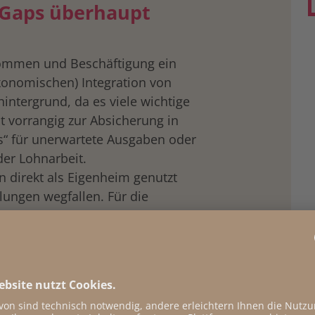
 Gaps überhaupt
ommen und Beschäftigung ein
ökonomischen) Integration von
ntergrund, da es viele wichtige
nt vorrangig zur Absicherung in
“ für unerwartete Ausgaben oder
der Lohnarbeit.
direkt als Eigenheim genutzt
ungen wegfallen. Für die
cht von großer Bedeutung ist die
zielung (z. B. Zinsen,
abe (Vererbung oder Schenkung)
. B. Einflussnahme durch
 viel Vermögen Menschen mit
en und ob sie sich in Österreich