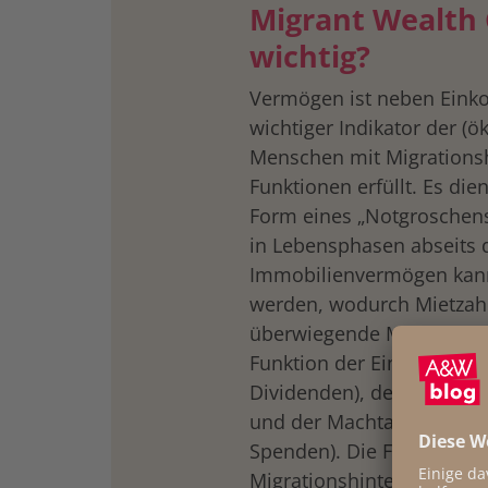
Migrant Wealth
wichtig?
Vermögen ist neben Eink
wichtiger Indikator der (
Menschen mit Migrationshi
Funktionen erfüllt. Es die
Form eines „Notgroschens
in Lebensphasen abseits 
Immobilienvermögen kann 
werden, wodurch Mietzahl
überwiegende Mehrheit ni
Funktion der Einkommenser
Dividenden), der Weiterg
und der Machtausübung (z
Spenden). Die Frage, wie
Migrationshintergrund hab