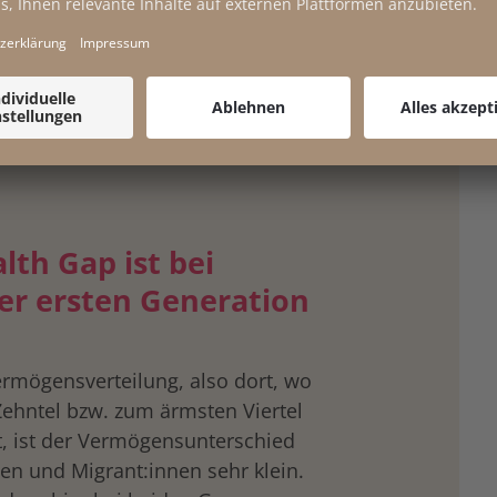
nd wodurch etwaige
tstehen könnten, ist daher
sterreich ein Land mit langer
t von Einwanderung ist (aktuell
evölkerung
lth Gap ist bei
er ersten Generation
ermögensverteilung, also dort, wo
ehntel bzw. zum ärmsten Viertel
t, ist der Vermögensunterschied
en und Migrant:innen sehr klein.