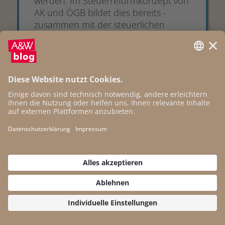
werden. Im Steuerreformkonzept von
AK und ÖGB bildet dies bereits -
zusammen mit der steuerlichen
Bela...
17.12.2014
Erbschaften in der
Gesellschaft der
Ungleichen
Thomas Piketty zeigt, dass die stark