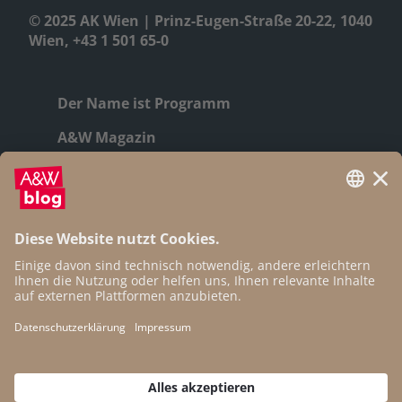
© 2025 AK Wien | Prinz-Eugen-Straße 20-22, 1040
Wien, +43 1 501 65-0
Der Name ist Programm
A&W Magazin
Geschichte
Autor:innen
Newsletter
Open Access
Kontakt
Impressum