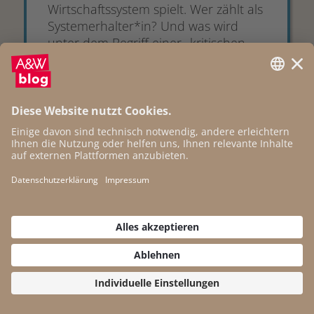
Wirtschaftssystem spielt. Wer zählt als
Systemerhalter*in? Und was wird
unter dem Begriff einer „kritischen
Daseinsvorsorge-Infrastruktur“
verstanden? Wi...
01.03.2022
Care-Arbeit im Wandel:
Auswirkungen von
Digitalisierung und der
COVID-19-Pandemie auf
bezahlte Sorgearbeit