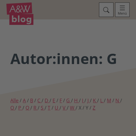
Menü
Autor:innen: G
Alle
/
A
/
B
/
C
/
D
/
E
/
F
/
G
/
H
/
I
/
J
/
K
/
L
/
M
/
N
/
O
/
P
/
Q
/
R
/
S
/
T
/
U
/
V
/
W
/ X / Y /
Z