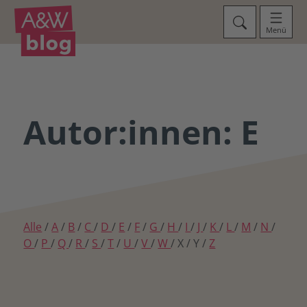
Menü
Autor:innen: E
Alle
/
A
/
B
/
C
/
D
/
E
/
F
/
G
/
H
/
I
/
J
/
K
/
L
/
M
/
N
/
O
/
P
/
Q
/
R
/
S
/
T
/
U
/
V
/
W
/ X / Y /
Z