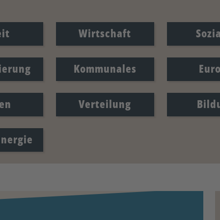
it
Wirtschaft
Sozi
sierung
Kommunales
Eur
en
Verteilung
Bild
Energie