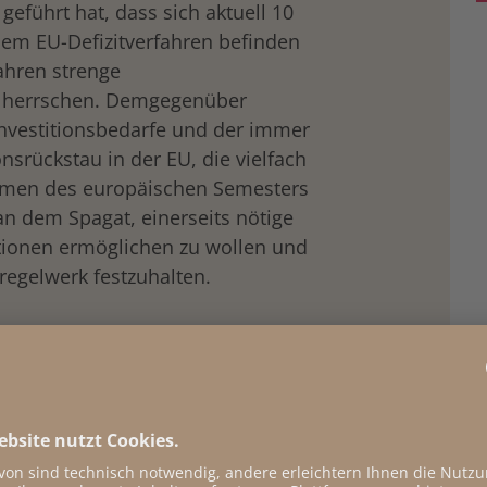
 geführt hat, dass sich aktuell 10
nem EU-Defizitverfahren befinden
hren strenge
 herrschen. Demgegenüber
Investitionsbedarfe und der immer
nsrückstau in der EU, die vielfach
ahmen des europäischen Semesters
an dem Spagat, einerseits nötige
itionen ermöglichen zu wollen und
regelwerk festzuhalten.
stitionen in der EU?
tivierung des Stabilitäts- und
te die EU-Kommission 2025 im
sweichklausel bereits wieder