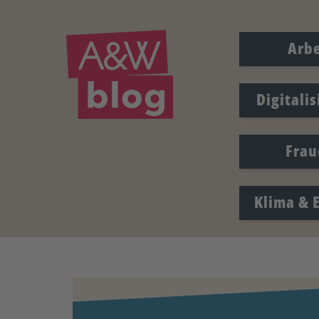
Arbe
Digitali
Frau
Klima & 