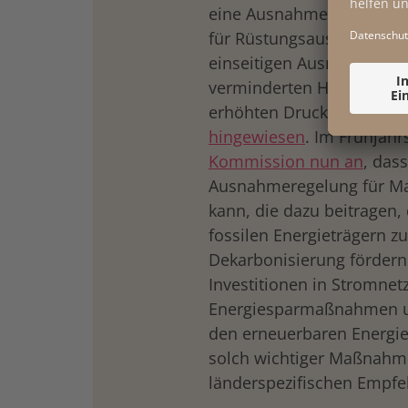
eine Ausnahme von den Ma
für Rüstungsausgaben. Au
einseitigen Ausnahme fü
verminderten Handlungsra
erhöhten Druck für Sozial
hingewiesen
. Im Frühjah
Kommission nun an
, dass
Ausnahmeregelung für M
kann, die dazu beitragen,
fossilen Energieträgern z
Dekarbonisierung fördern
Investitionen in Stromnet
Energiesparmaßnahmen un
den erneuerbaren Energi
solch wichtiger Maßnahme
länderspezifischen Empf