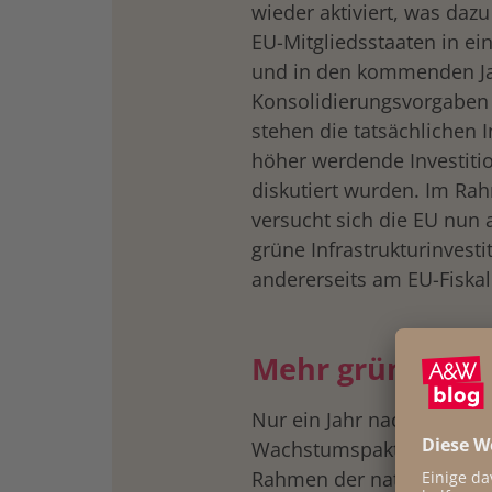
wieder aktiviert, was dazu
EU-Mitgliedsstaaten in ei
und in den kommenden Ja
Konsolidierungsvorgaben
stehen die tatsächlichen 
höher werdende Investitio
diskutiert wurden. Im R
versucht sich die EU nun 
grüne Infrastrukturinvest
andererseits am EU-Fiskal
Mehr grüne Inve
Nur ein Jahr nach der Reak
Wachstumspaktes eröffne
Rahmen der nationalen Au