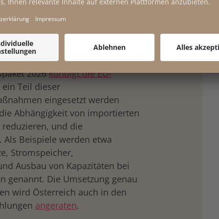
astricht-Kriterien ausschließlich
f die Folgen dieser verengten
r Rüstungsausgaben – nämlich den
um für grüne Investitionen und
kürzungen – wurde bereits
rspaket 2026
kündigt die EU-
 ein Teil dieser
aßnahmen eingesetzt werden
 die Abhängigkeit von importierten
u reduzieren, und die
. Als Beispiele werden etwa
ze, Stromspeicher,
d Ausbau von Kapazitäten bei
en genannt. Die Umsetzung genau
n wird Österreich auch in den
ehlungen
angeraten
.