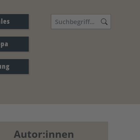
ales
opa
ung
Autor:innen