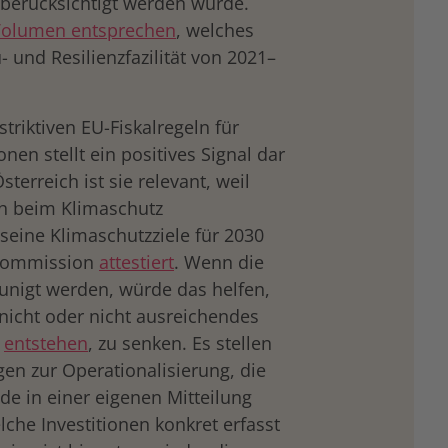
t berücksichtigt werden würde.
Volumen entsprechen
, welches
 und Resilienzfazilität von 2021–
riktiven EU-Fiskalregeln für
onen stellt ein positives Signal dar
terreich ist sie relevant, weil
ch beim Klimaschutz
 seine Klimaschutzziele für 2030
-Kommission
attestiert
. Wenn die
unigt werden, würde das helfen,
nicht oder nicht ausreichendes
e
entstehen
, zu senken. Es stellen
gen zur Operationalisierung, die
e in einer eigenen Mitteilung
lche Investitionen konkret erfasst