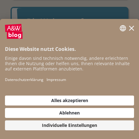
Die Wohnungsfrage neu
stellen: Ist das Angebot
sozial gestaffelt?
Im internationalen Vergleich verfügt
Wien über einen beträchtlichen Anteil
an sozialem Wohnbau. Gleichzeitig
hat sich die Stadt in den letzten
Jahrzehnten durch einen Wandel der
strukturellen, gebauten und sozialen
Umwelt stark verändert. Angesichts
dieser Entwicklungen ist es
erforderlich, die Wohnungsfrage neu