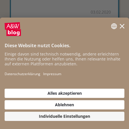
03.02.2020
Wirtschaftsdemokratie
statt kapitalistischem
Wachstumszwang
Staatseinnahmen, Arbeitsmärkte und
Masseneinkommen hängen am
Wirtschaftswachstum. Bleibt es aus,
ist der Katzenjammer groß. Das hat
systemische Ursachen. Die Jagd nach