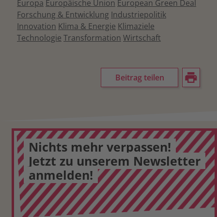
Europa
Europäische Union
European Green Deal
Forschung & Entwicklung
Industriepolitik
Innovation
Klima & Energie
Klimaziele
Technologie
Transformation
Wirtschaft
Beitrag teilen
Nichts mehr verpassen!
Jetzt zu unserem Newsletter
anmelden!