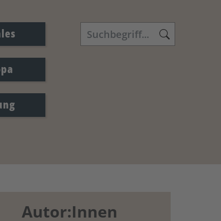
ales
opa
ung
Autor:Innen