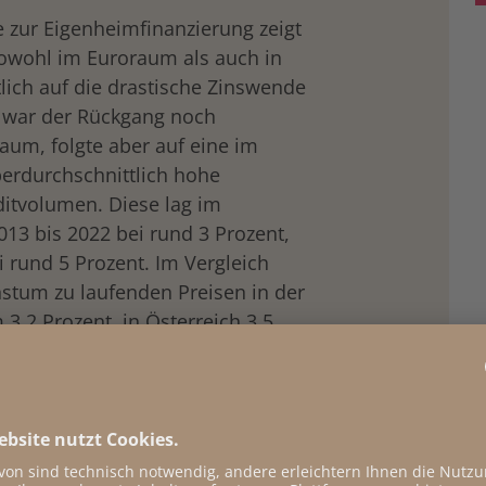
 zur Eigenheimfinanzierung zeigt
sowohl im Euroraum als auch in
lich auf die drastische Zinswende
ch war der Rückgang noch
aum, folgte aber auf eine im
berdurchschnittlich hohe
itvolumen. Diese lag im
13 bis 2022 bei rund 3 Prozent,
i rund 5 Prozent. Im Vergleich
stum zu laufenden Preisen in der
3,2 Prozent, in Österreich 3,5
Kredite für die eigenen vier
ur viel rascher als im Euroraum,
 zum BIP – eine nicht nachhaltige
 wesentliche Zutat für die
laps von Lehman Brothers 2008