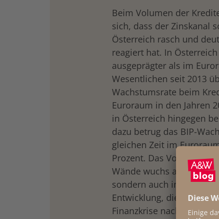
Beim Volumen der Kredite
sich, dass der Zinskanal 
Österreich rasch und deut
reagiert hat. In Österrei
ausgeprägter als im Euror
Wesentlichen seit 2013 ü
Wachstumsrate beim Kred
Euroraum in den Jahren 20
in Österreich hingegen be
dazu betrug das BIP-Wach
gleichen Zeit im Euroraum 
Prozent. Das Volumen der 
Wände wuchs also nicht n
sondern auch im Vergleich
Entwicklung, die auch eine
Finanzkrise nach dem Kol