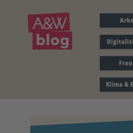
Arbe
Digitali
Frau
Klima & 