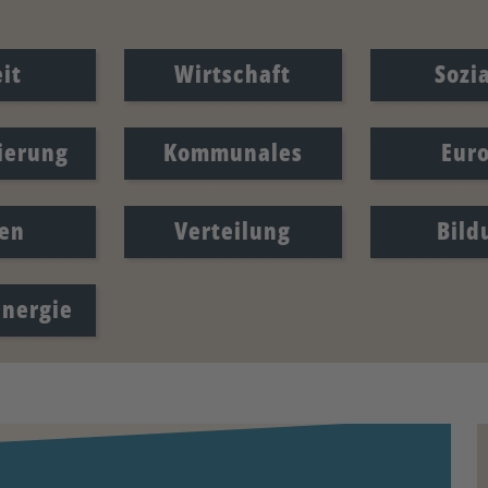
it
Wirtschaft
Sozi
sierung
Kommunales
Eur
en
Verteilung
Bild
Energie