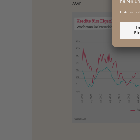
war.
drucken