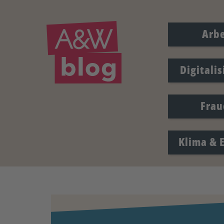
Arbe
Digitali
Frau
Klima & 