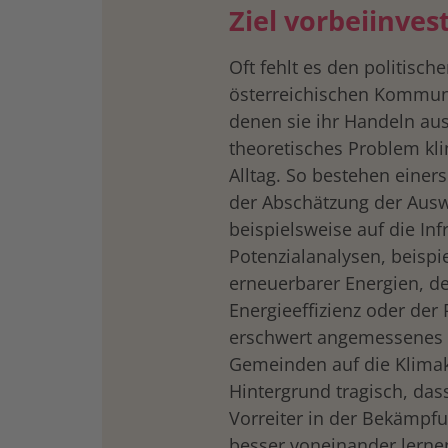
Ziel vorbeiinves
Oft fehlt es den politisch
österreichischen Kommune
denen sie ihr Handeln au
theoretisches Problem kli
Alltag. So bestehen einer
der Abschätzung der Ausw
beispielsweise auf die Inf
Potenzialanalysen, beisp
erneuerbarer Energien, d
Energieeffizienz oder der
erschwert angemessenes 
Gemeinden auf die Klimak
Hintergrund tragisch, da
Vorreiter in der Bekämpf
besser voneinander lerne