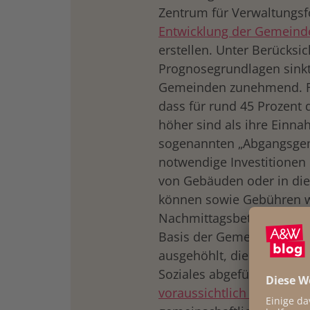
Zentrum für Verwaltungs
Entwicklung der Gemeinde
erstellen. Unter Berücksic
Prognosegrundlagen sinkt 
Gemeinden zunehmend. Für
dass für rund 45 Prozent
höher sind als ihre Einn
sogenannten „Abgangsgem
notwendige Investitionen 
von Gebäuden oder in die
können sowie Gebühren wi
Nachmittagsbetreuung erh
Basis der Gemeinden wi
ausgehöhlt, die an die Lä
Soziales abgeführt werde
voraussichtlich nur noch
drucken