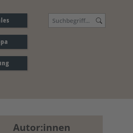
ales
opa
ung
Autor:innen