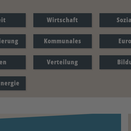
it
Wirtschaft
Sozi
sierung
Kommunales
Eur
en
Verteilung
Bild
Energie