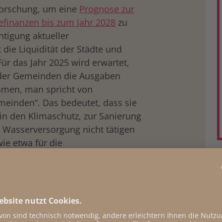
forschung, um eine
Prognose zur
finanzen bis zum Jahr 2028
zu
htigung aktueller
die Liquidität der Städte und
 das Jahr 2025 wird erwartet,
 der Gemeinden die Ausgaben
ahmen, man spricht von
einden“. Das bedeutet, dass sie
in den Klimaschutz, zur Sanierung
 Wasserversorgung nicht tätigen
e etwa für die
öhen müssen. Die finanzielle
rd zunehmend durch Umlagen
nder für Krankenanstalten und
n müssen. Bis
2028 verbleiben
 39 Cent von jedem Euro
aus dem