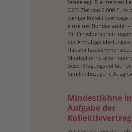
festgelegt. Die meisten l
ÖGB-Ziel von 2.000 Euro br
wenige Kollektivverträge 
einzelner Bundesländer – 
Für Einzelpersonen liegen
der Armutsgefährdungssc
Haushaltszusammensetzung
Mindestlöhne allein kön
Beschäftigungspolitik no
familienbezogene Ausglei
Mindestlöhne in
Aufgabe der
Kollektivvertra
In Österreich werden Löh