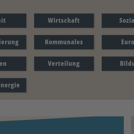
it
Wirtschaft
Sozi
sierung
Kommunales
Eur
en
Verteilung
Bild
Energie