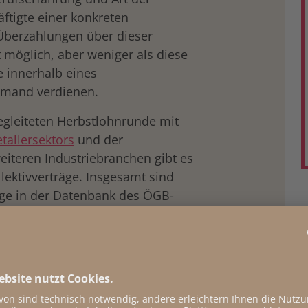
ftigte einer konkreten
Überzahlungen über dieser
 möglich, aber weniger als diese
e innerhalb eines
iemand verdienen.
egleiteten Herbstlohnrunde mit
tallersektors
und der
eiteren Industriebranchen gibt es
lektivverträge. Insgesamt sind
räge in der Datenbank des ÖGB-
ermeisten werden über das gesamte
gel einmal jährlich verhandelt.
der untersten Mindestlöhne in den
ss diese auch in Zeiten, in denen
in der politischen Debatte sind,