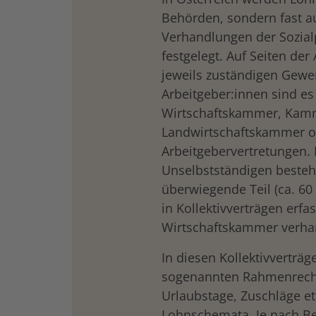
Behörden, sondern fast a
Verhandlungen der Sozialp
festgelegt. Auf Seiten der
jeweils zuständigen Gewer
Arbeitgeber:innen sind es
Wirtschaftskammer, Kamme
Landwirtschaftskammer ode
Arbeitgebervertretungen. 
Unselbstständigen besteht 
überwiegende Teil (ca. 60 
in Kollektivverträgen erfas
Wirtschaftskammer verha
In diesen Kollektivverträ
sogenannten Rahmenrecht 
Urlaubstage, Zuschläge et
Lohnschemata. Je nach Be