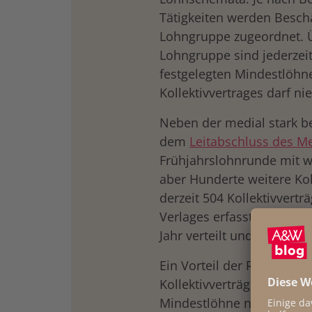
Tätigkeiten werden Beschä
Lohngruppe zugeordnet. 
Lohngruppe sind jederzeit
festgelegten Mindestlöhn
Kollektivvertrages darf n
Neben der medial stark b
dem
Leitabschluss des Me
Frühjahrslohnrunde mit w
aber Hunderte weitere Kol
derzeit 504 Kollektivvert
Verlages erfasst. Die all
Jahr verteilt und in der Re
Ein Vorteil der Regelung 
Kollektivverträgen ist, da
Mindestlöhne nicht Thema 