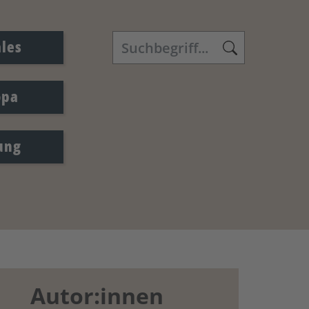
ales
opa
ung
Autor:innen