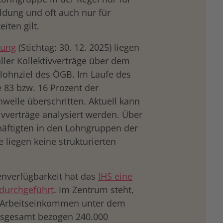
dung und oft auch nur für
iten gilt.
tung
(Stichtag: 30. 12. 2025) liegen
 aller Kollektivverträge über dem
tlohnziel des ÖGB. Im Laufe des
 83 bzw. 16 Prozent der
hwelle überschritten. Aktuell kann
ivverträge analysiert werden. Über
häftigten in den Lohngruppen der
e liegen keine strukturierten
enverfügbarkeit hat das
IHS eine
 durchgeführt
. Im Zentrum steht,
in Arbeitseinkommen unter dem
Insgesamt bezogen 240.000