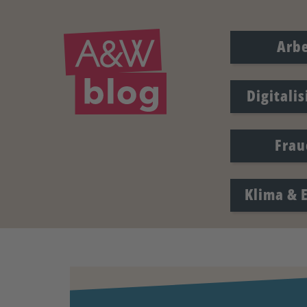
Arbe
Digitali
Frau
Klima & 