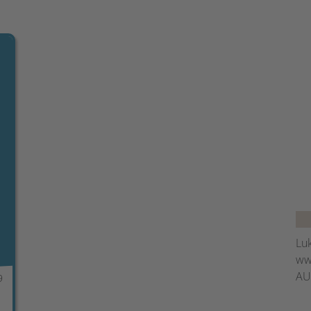
Luk
ww
AU
9