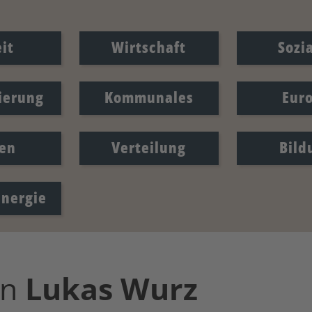
it
Wirtschaft
Sozi
sierung
Kommunales
Eur
en
Verteilung
Bild
Energie
on
Lukas
Wurz