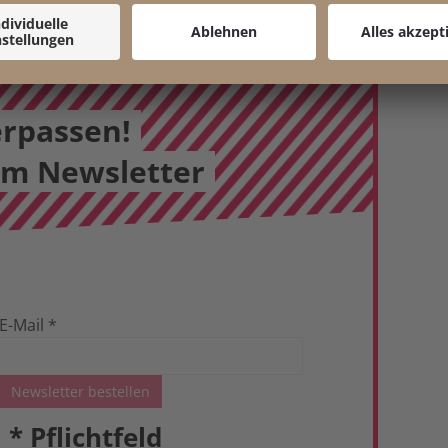
erpassen!
em Newsletter
E-Mail
*
Newsletter bestellen
*
Pflichtfeld