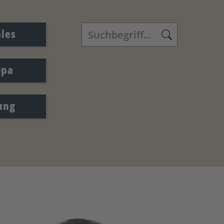
ales
opa
ung