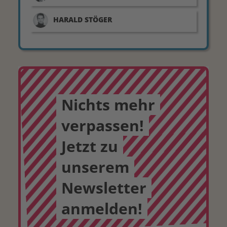
HARALD
STÖGER
Nichts mehr
verpassen!
Jetzt zu
unserem
Newsletter
anmelden!