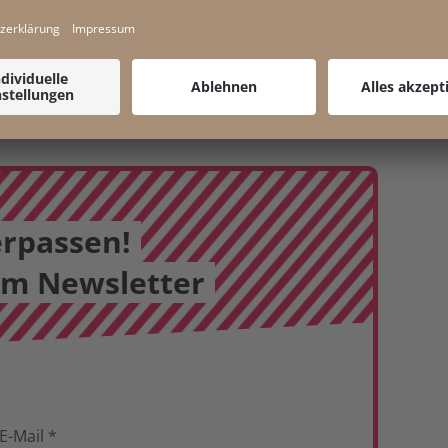
erpassen!
em Newsletter
E-Mail
*