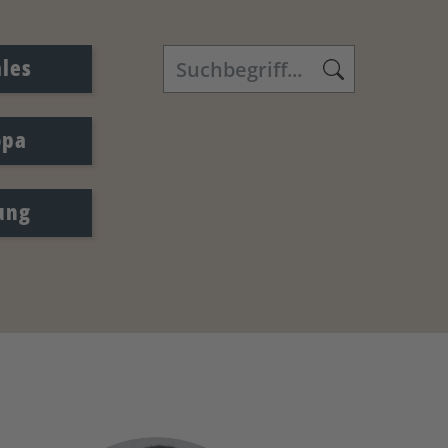
ales
opa
ung