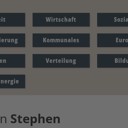
it
Wirtschaft
Sozi
sierung
Kommunales
Eur
en
Verteilung
Bild
Energie
on
Stephen