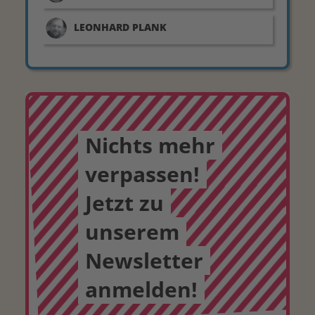
LEONHARD
PLANK
Nichts mehr
verpassen!
Jetzt zu
unserem
Newsletter
anmelden!