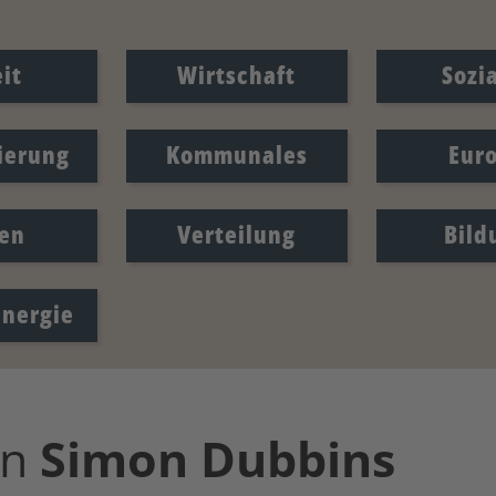
it
Wirtschaft
Sozi
sierung
Kommunales
Eur
en
Verteilung
Bild
Energie
on
Simon
Dubbins