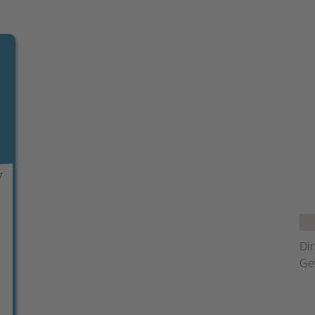
7
Dir
Ge