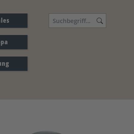
ales
opa
ung