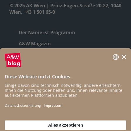
© 2025 AK Wien | Prinz-Eugen-Straße 20-22, 1040
Wien, +43 1 501 65-0
Der Name ist Programm
A&W Magazin
Geschichte
Autor:innen
Newsletter
Open Access
Kontakt
Impressum