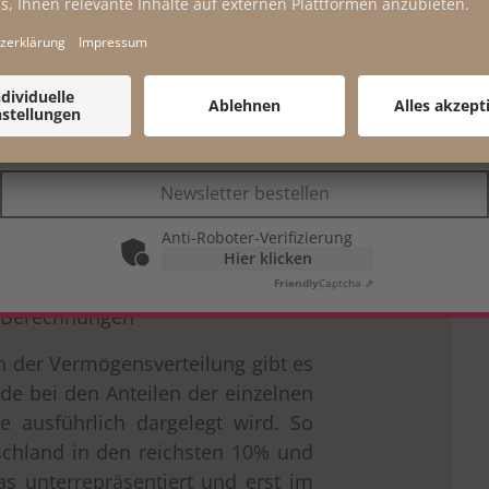
*
Pflichtfeld
Ihre E-Mail-Adresse wird nicht an Dritte weitergegeben und zu keinem
anderen Zweck verwendet. Ihre Einwilligung können Sie jederzeit
widerrufen. Weitere Informationen finden Sie in unserer
Datenschutzerklärung
.
Newsletter bestellen
Anti-Roboter-Verifizierung
Hier klicken
Friendly
Captcha ⇗
e Berechnungen
 der Vermögensverteilung gibt es
de bei den Anteilen der einzelnen
e ausführlich dargelegt wird. So
schland in den reichsten 10% und
s unterrepräsentiert und erst im