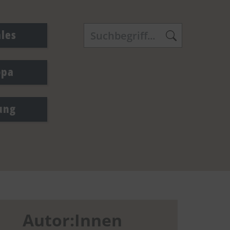
ales
opa
ung
Autor:Innen