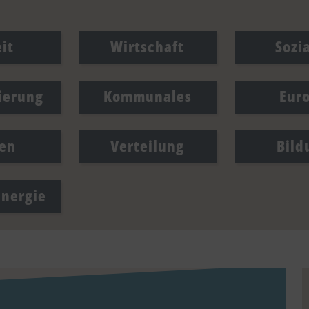
it
Wirtschaft
Sozi
sierung
Kommunales
Eur
en
Verteilung
Bild
Energie