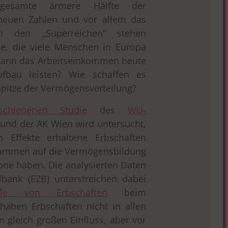
esamte ärmere Hälfte der
 neuen Zahlen und vor allem das
an den „Superreichen“ stehen
age, die viele Menschen in Europa
g kann das Arbeitseinkommen heute
bau leisten? Wie schaffen es
Spitze der Vermögensverteilung?
rschienenen Studie
des
WU-
und der AK Wien wird untersucht,
n Effekte erhaltene Erbschaften
nkommen auf die Vermögensbildung
one haben. Die analysierten Daten
lbank (EZB) unterstreichen dabei
lle von Erbschaften
beim
aben Erbschaften nicht in allen
 gleich großen Einfluss, aber vor