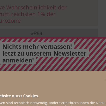
ive Wahrscheinlichkeit der
zum reichsten 1% der
urozone
Nichts mehr verpassen!
Jetzt zu unserem Newsletter
anmelden!
E-Mail
*
täglicher Newsletter
wöchentlicher Newsletter