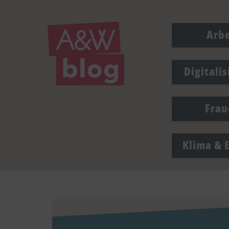
Arbe
Digitali
Frau
Klima & 