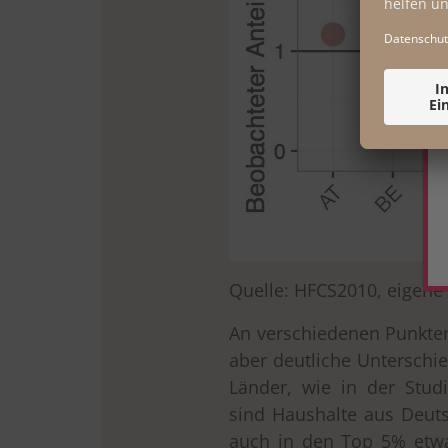
Quelle: HFCS2010, eigen
An verschiedenen Punkten
aber deutliche Unterschie
Länder, wie in der Studi
sind Haushalte aus Deut
auch in den Top 5% etwa