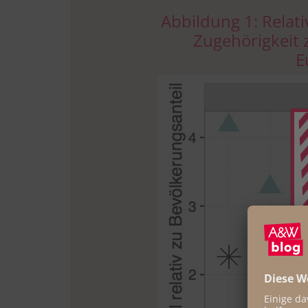
Abbildung 1: Relat
Zugehörigkeit 
E