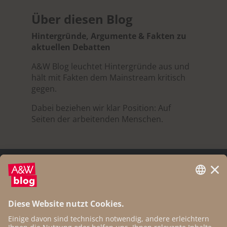
Über diesen Blog
Hintergründe, Argumente & Fakten zu
aktuellen Debatten
A&W Blog leuchtet Hintergründe aus und
hält mit Fakten dem Mainstream kritisch
gegen.
Dabei beziehen wir klar Position: Auf
Seiten der arbeitenden Menschen.
© 2025 AK Wien | Prinz-Eugen-Straße 20-22, 1040
Wien, +43 1 501 65-0