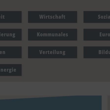
it
Wirtschaft
Sozi
sierung
Kommunales
Eur
en
Verteilung
Bild
Energie