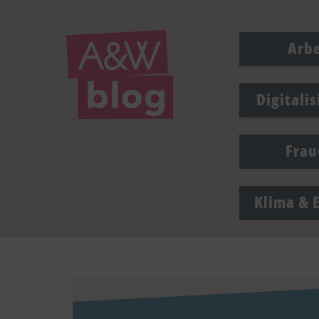
Arbe
Digitali
Frau
Klima & 