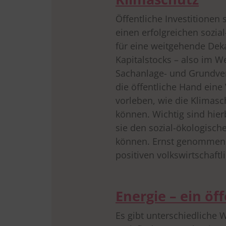
Öffentliche Investitionen
einen erfolgreichen sozia
für eine weitgehende Dek
Kapitalstocks – also im 
Sachanlage- und Grundve
die öffentliche Hand eine
vorleben, wie die Klimasc
können. Wichtig sind hie
sie den sozial-ökologisch
können. Ernst genommene
drucken
positiven volkswirtschaftl
Energie – ein öf
Es gibt unterschiedliche 