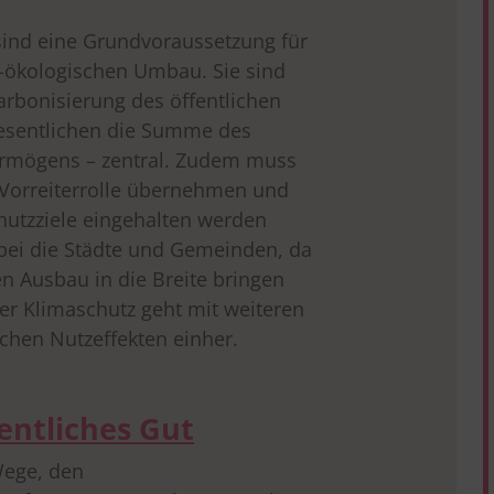
 sind eine Grundvoraussetzung für
l-ökologischen Umbau. Sie sind
arbonisierung des öffentlichen
Wesentlichen die Summe des
rmögens – zentral. Zudem muss
 Vorreiterrolle übernehmen und
hutzziele eingehalten werden
rbei die Städte und Gemeinden, da
en Ausbau in die Breite bringen
r Klimaschutz geht mit weiteren
ichen Nutzeffekten einher.
fentliches Gut
Wege, den