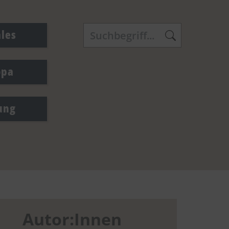
ales
opa
ung
Autor:Innen