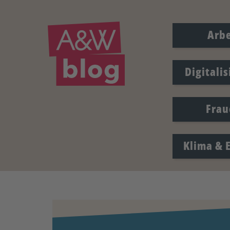
Arbe
Digitali
Frau
Klima & 