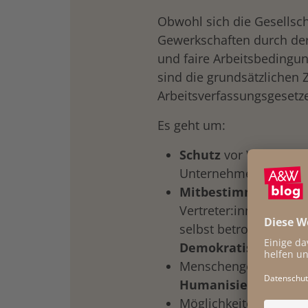
Obwohl sich die Gesellsch
Gewerkschaften durch d
und faire Arbeitsbedingun
sind die grundsätzlichen Z
Arbeitsverfassungsgesetze
Es geht um:
Schutz
vor Willkür un
Unternehmer;
Mitbestimmung
der 
Vertreter:innen bei E
selbst betroffen sind,
Demokratisierung;
Menschengerechte Arb
Humanisierung der 
Möglichkeiten der Sel