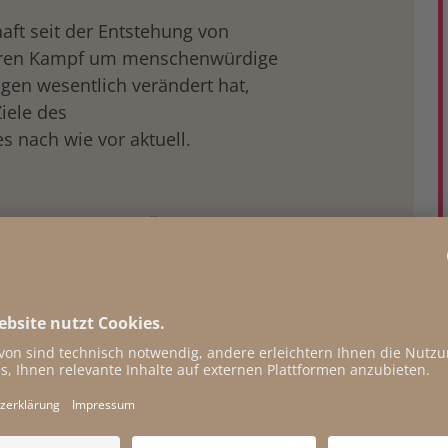
aft seit der Entstehung von
eren Kampf um menschenwürdige
gen wesentlich verändert hat,
iele des
s nach wie vor aktuell.
d wirtschaftlicher Übermacht der
Arbeitnehmer:innen und ihrer
ntscheidungen, von denen sie
 in diesem Sinn also um
eitsgestaltung, also
Arbeit
;
bstgestaltung und