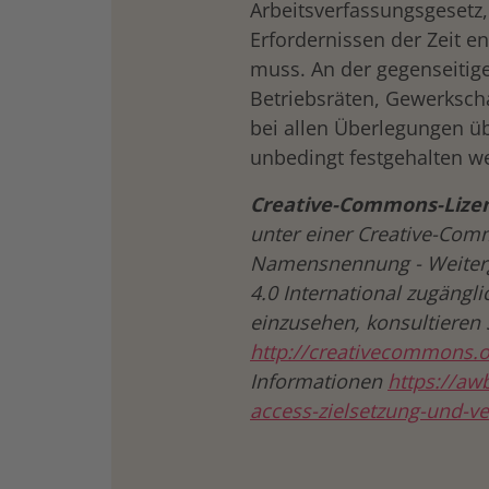
Arbeitsverfassungsgesetz,
Erfordernissen der Zeit e
muss. An der gegenseitig
Betriebsräten, Gewerksc
bei allen Überlegungen ü
unbedingt festgehalten w
Creative-Commons-Lizenz
unter einer Creative-Co
Namensnennung - Weiterg
4.0 International zugängli
einzusehen, konsultieren 
http://creativecommons.o
Informationen
https://aw
access-zielsetzung-und-