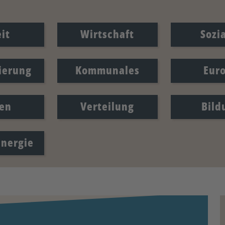
it
Wirtschaft
Sozi
sierung
Kommunales
Eur
en
Verteilung
Bild
Energie