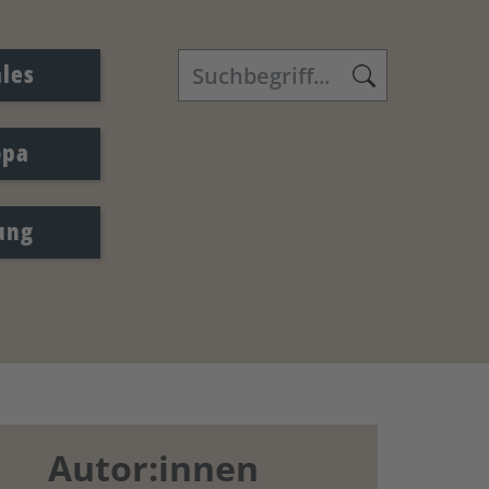
ales
opa
ung
Autor:innen