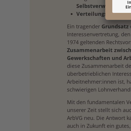
Selbstverwirklichun
Verteilungsgerechtig
Ein tragender
Grundsatz
Interessenvertretung, de
1974 geltenden Rechtsvor
Zusammenarbeit zwisch
Gewerkschaften und A
diese Zusammenarbeit der
überbetrieblichen Interes
Arbeitnehmer:innen ist, ha
schwierigen Lohnverhandl
Mit den fundamentalen Ve
unserer Zeit stellt sich a
ArbVG neu. Die Antwort k
auch in Zukunft ein gutes,