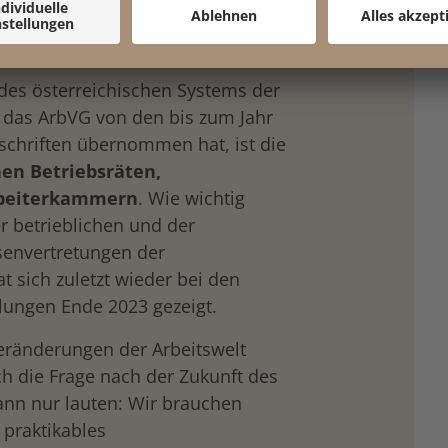
g
in der Arbeit und
keit.
des österreichischen Systems der
n das ArbVG von den bis zum Jahr
schriften übernommen hat, ist die
en Betriebsräten,
rbeiterkammern
. Wie wichtig
 betrieblichen und der
senvertretungen der
t sich zuletzt wieder bei den
ungen Ende 2023 gezeigt.
ränderungen der Arbeitswelt
uch die Frage nach der Zukunft des
ann nur lauten: Wir brauchen
 praktikables