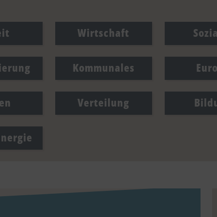
it
Wirtschaft
Sozi
sierung
Kommunales
Eur
en
Verteilung
Bild
Energie