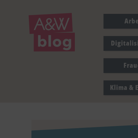
Arbe
Digitali
Frau
Klima & 