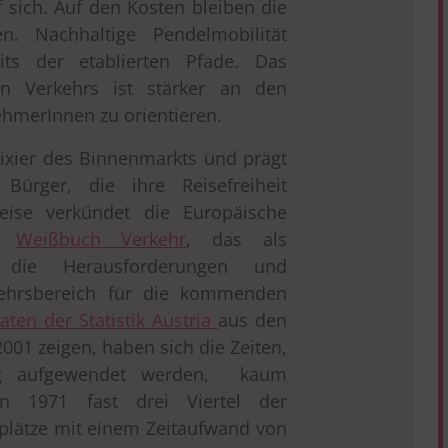
f sich. Auf den Kosten bleiben die
en. Nachhaltige Pendelmobilität
ts der etablierten Pfade. Das
en Verkehrs ist stärker an den
ehmerInnen zu orientieren.
lixier des Binnenmarkts und prägt
 Bürger, die ihre Reisefreiheit
weise verkündet die Europäische
em
Weißbuch Verkehr
, das als
r die Herausforderungen und
ehrsbereich für die kommenden
aten der Statistik Austria
aus den
001 zeigen, haben sich die Zeiten,
eg aufgewendet werden, kaum
en 1971 fast drei Viertel der
splätze mit einem Zeitaufwand von