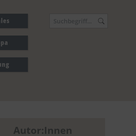
ales
opa
ung
Autor:Innen