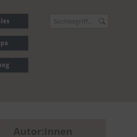
ales
opa
ung
Autor:innen