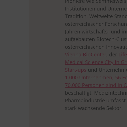
Pioniere wie Semmelweis
Institutionen und Untern
Tradition. Weltweite Stan
österreichischer Forschun
Jahren wirtschafts- und in
aufgebauten Biotech-Clus
österreichischen Innovati
Vienna BioCenter
, der
Lif
Medical Science City in Gr
Start-ups
und Unternehmen
1.000 Unternehmen, 56 F
70.000 Personen sind in Ö
beschäftigt. Medizintechn
Pharmaindustrie umfasst 
stark wachsende Sektor.