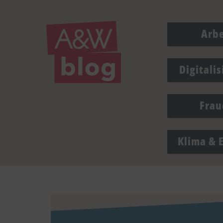
Arbe
Digitali
Frau
Klima & 
drucken