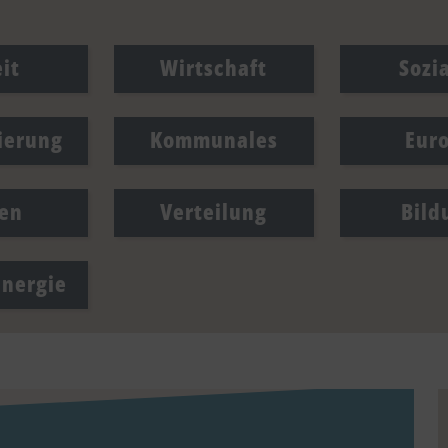
it
Wirtschaft
Sozi
sierung
Kommunales
Eur
en
Verteilung
Bild
Energie