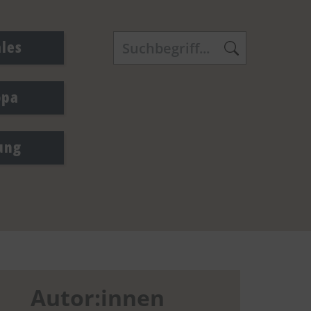
ales
opa
ung
Autor:innen