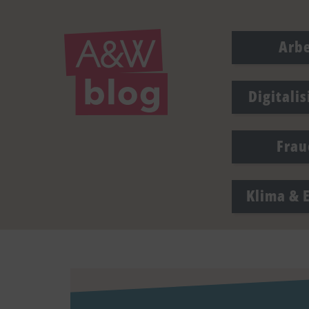
Arbe
Digitali
Frau
Klima & 