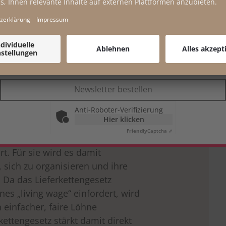
*
Pflichtfeld
Ihre E-Mail-Adresse wird nicht an Dritte weitergegeben und zu keinem
es Machtressourcenansatzes
zeigt
anderen Zweck verwendet. Ihre Einwilligung können Sie jederzeit
gesetz nicht nur unmittelbar
widerrufen. Weitere Informationen finden Sie in unserer
sondern mittelbar auch
Datenschutzerklärung
.
vilgesellschaft im globalen
lgt gewissermaßen eine
Newsletter bestellen
en im globalen Süden zur
Anti-Roboter-Verifizierung
e. Müssen betroffene
Hier klicken
chte – und dazu gehören auch
Friendly
Captcha ⇗
halten, so stärke dies
t. Für sie wird es damit
, sich zu organisieren und ihre
 Da das Lieferkettengesetz
es „living wage“ einfordert, wird
 einfacher, faire Löhne
ettengesetz stärkt damit direkt