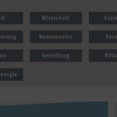
it
Wirtschaft
Sozi
sierung
Kommunales
Eur
en
Verteilung
Bild
Energie