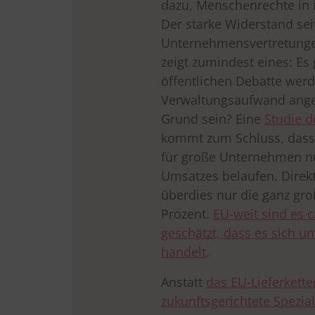
dazu, Menschenrechte in i
Der starke Widerstand sei
Unternehmensvertretungen
zeigt zumindest eines: Es
öffentlichen Debatte wer
Verwaltungsaufwand angef
Grund sein?
Eine
Studie 
kommt zum Schluss, dass 
für große Unternehmen nu
Umsatzes belaufen. Direk
überdies nur die ganz gr
Prozent.
EU-weit sind es c
geschätzt, dass es sich 
handelt
.
Anstatt
das EU-Lieferkette
zukunftsgerichtete Spezia