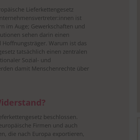
opäische Lieferkettengesetz
Unternehmensvertreter:innen ist
rn im Auge; Gewerkschaften und
titutionen sehen darin einen
d Hoffnungsträger. Warum ist das
ngesetz tatsächlich einen zentralen
ationaler Sozial- und
rden damit Menschenrechte über
iderstand?
eferkettengesetz beschlossen.
e europäische Firmen und auch
, die nach Europa exportieren,