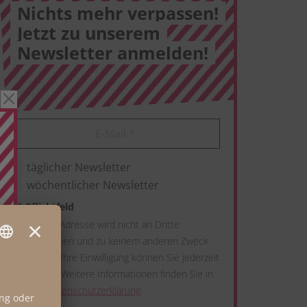
Nichts mehr verpassen!
Jetzt zu unserem
Newsletter anmelden!
E-Mail
*
täglicher Newsletter
wöchentlicher Newsletter
*
Pflichtfeld
Ihre E-Mail-Adresse wird nicht an Dritte
weitergegeben und zu keinem anderen Zweck
verwendet. Ihre Einwilligung können Sie jederzeit
widerrufen. Weitere Informationen finden Sie in
unserer
Datenschutzerklärung
.