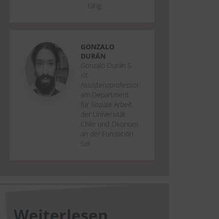
tätig.
GONZALO
DURÁN
Gonzalo Durán S.
ist
Assistenzprofessor
am Department
für Soziale Arbeit
der Universität
Chile und Ökonom
an der Fundación
Sol.
Weiterlesen