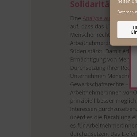
Solidarität
Eine
Analyse auf Basis d
auf, dass das Lieferketten
Menschenrechte schützt, 
Arbeitnehmer:innen und Zi
Süden stärkt. Damit erfo
Ermächtigung von Mensch
Durchsetzung ihrer Recht
Unternehmen Menschenre
Gewerkschaftsrechte – ein
Arbeitnehmer:innen vor Or
prinzipiell besser möglich
Interessen durchzusetzen.
überdies die Bezahlung ein
es für Arbeitnehmer:innen
durchzusetzen. Das Lieferk