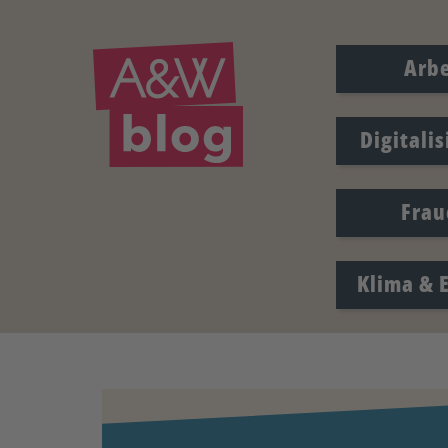
Arbe
Digitali
Frau
Klima & 