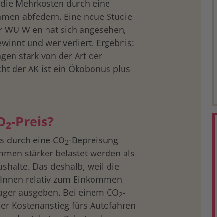
die Mehrkosten durch eine
hmen abfedern. Eine neue Studie
der WU Wien hat sich angesehen,
winnt und wer verliert. Ergebnis:
ngen stark von der Art der
cht der AK ist ein Ökobonus plus
O
-Preis?
2
ss durch eine CO
-Bepreisung
2
mmen stärker belastet werden als
shalte. Das deshalb, weil die
erInnen relativ zum Einkommen
räger ausgeben. Bei einem CO
-
2
er Kostenanstieg fürs Autofahren