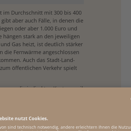
st im Durchschnitt mit 300 bis 400
s gibt aber auch Fälle, in denen die
 liegen oder aber 1.000 Euro und
e hängen stark an den jeweiligen
und Gas heizt, ist deutlich stärker
 an die Fernwärme angeschlossen
nkommen. Auch das Stadt-Land-
 zum öffentlichen Verkehr spielt
ommen die indirekten Kosten, weil
-Preis an die KonsumentInnen
2
e schätzt, dass sich die direkten
halte dadurch noch mal um bis zu
en.