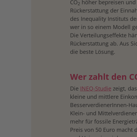
CO
höher bepreisen und 
2
Rückerstattung der Einna
des Inequality Instituts 
wer in so einem Modell ge
Die Verteilungseffekte hä
Rückerstattung ab. Aus Si
die beste Lösung.
Wer zahlt den C
Die
INEQ-Studie
zeigt, da
kleine und mittlere Einko
BesserverdienerInnen-Hau
Klein- und Mittelverdien
mehr für fossile Energiet
Preis von 50 Euro macht d