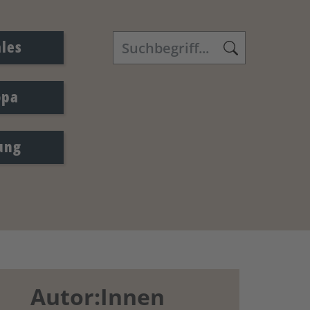
ales
opa
ung
Autor:Innen