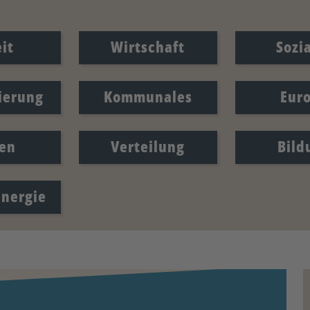
it
Wirtschaft
Sozi
sierung
Kommunales
Eur
en
Verteilung
Bild
Energie