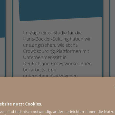
Im Zuge einer Studie für die
Hans-Böckler-Stiftung haben wir
uns angesehen, wie sechs
Crowdsourcing-Plattformen mit
Unternehmenssitz in
Deutschland CrowdworkerInnen
bei arbeits- und
unternehmensbezogenen
Themenbereichen Partizipation
ermöglichen. Fazit: Partizipation
findet auf Plattformen statt – ist
aber ausbaufähig.