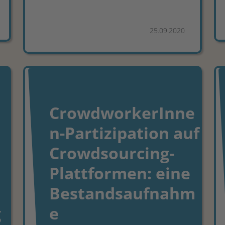
25.09.2020
CrowdworkerInne
n-Partizipation auf
Crowdsourcing-
Plattformen: eine
Bestandsaufnahm
g
e