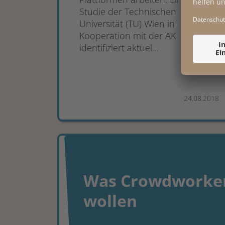
Studie der Technischen
Universität (TU) Wien in
Kooperation mit der AK
identifiziert aktuel...
24.08.2018
Was Crowdworke
wollen