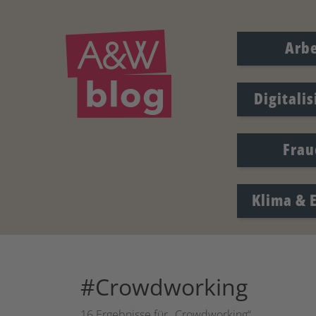
Arbe
Digitali
Frau
Klima & 
#Crowdworking
16 Ergebnisse für „Crowdworking“