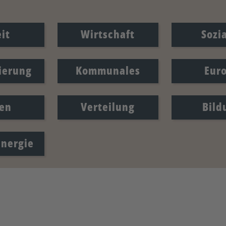
it
Wirtschaft
Sozi
sierung
Kommunales
Eur
en
Verteilung
Bild
Energie