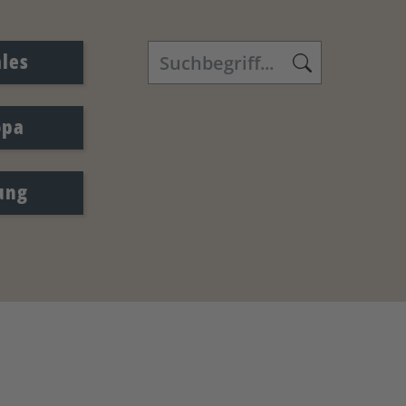
ales
opa
ung