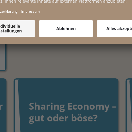
20.08.2018
r
Sharing Economy –
gut oder böse?