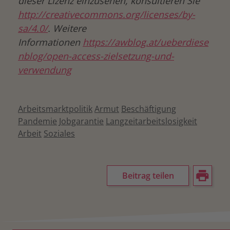
dieser Lizenz einzusehen, konsultieren Sie
http://creativecommons.org/licenses/by-
sa/4.0/
. Weitere
Informationen
https://awblog.at/ueberdiese
nblog/open-access-zielsetzung-und-
verwendung
Arbeitsmarktpolitik
Armut
Beschäftigung
Pandemie
Jobgarantie
Langzeitarbeitslosigkeit
Arbeit
Soziales
Beitrag teilen