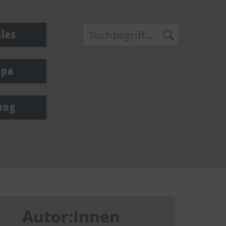
ales
opa
ung
Autor:Innen