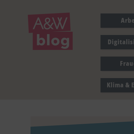
Arbe
Digitali
Frau
Klima & 