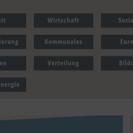
it
Wirtschaft
Sozi
sierung
Kommunales
Eur
en
Verteilung
Bild
Energie