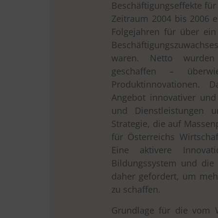
Beschäftigungseffekte für
Zeitraum 2004 bis 2006 e
Folgejahren für über ei
Beschäftigungszuwachse
waren. Netto wurden j
geschaffen – überwi
Produktinnovationen. 
drucken
Angebot innovativer und 
und Dienstleistungen u
Strategie, die auf Massen
für Österreichs Wirtscha
Eine aktivere Innovati
Bildungssystem und die 
daher gefordert, um meh
zu schaffen.
Grundlage für die vom W