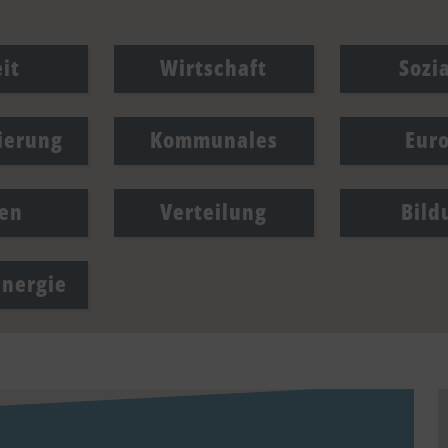
it
Wirtschaft
Sozi
sierung
Kommunales
Eur
en
Verteilung
Bild
Energie