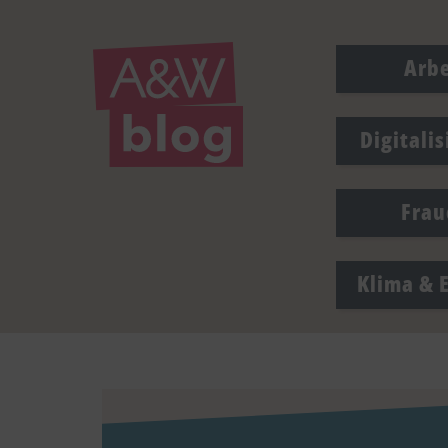
Arbe
Digitali
Frau
Klima & 