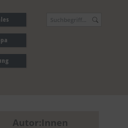
ales
opa
ung
Autor:Innen